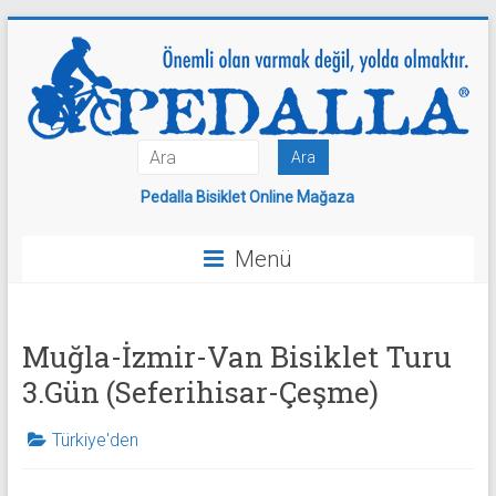
Skip
to
content
PEDALLA
Pedalla Bisiklet Online Mağaza
Menü
Muğla-İzmir-Van Bisiklet Turu
3.Gün (Seferihisar-Çeşme)
Türkiye'den
S
e