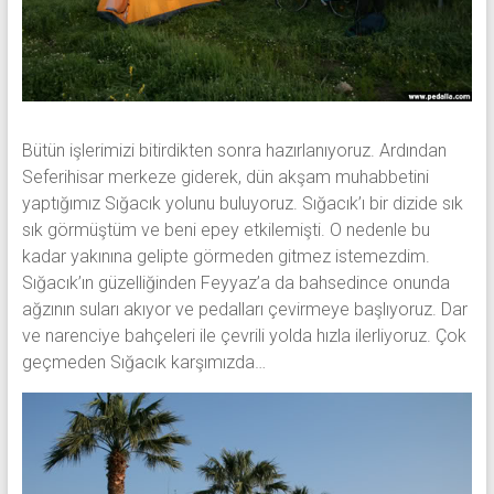
Bütün işlerimizi bitirdikten sonra hazırlanıyoruz. Ardından
Seferihisar merkeze giderek, dün akşam muhabbetini
yaptığımız Sığacık yolunu buluyoruz. Sığacık’ı bir dizide sık
sık görmüştüm ve beni epey etkilemişti. O nedenle bu
kadar yakınına gelipte görmeden gitmez istemezdim.
Sığacık’ın güzelliğinden Feyyaz’a da bahsedince onunda
ağzının suları akıyor ve pedalları çevirmeye başlıyoruz. Dar
ve narenciye bahçeleri ile çevrili yolda hızla ilerliyoruz. Çok
geçmeden Sığacık karşımızda…