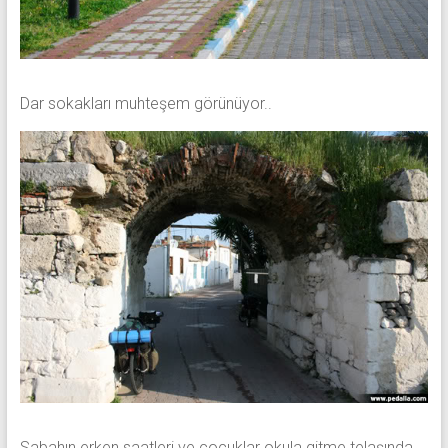
Dar sokakları muhteşem görünüyor..
Sabahın erken saatleri ve çocuklar okula gitme telaşında,