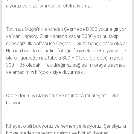
diyoruz ve bize ismi verilen oteli arıyoruz..
Turumuz Muğla’nın ardından Çeşme’de D300 yoluna giriyor
ve Van Kapıköy Sınır Kapısına kadar D300 yolunu takip
edeceğiz. İlk paftası ise Çeşme – Güzelbahçe arası oluyor.
Hemen burada da hatıra fotoğrafımızı eksik etmiyoruz… İlk
olarak gördüğümüz tabela 300 – 01, so göreceğimiz ise
300 – 35 olacak… Tek dileğimiz sağ salim oraya ulaşmak
ve amacımızı birçok kişiye duyurmak…
Otele doğru yaklaşıyoruz ve manzara muhteşem… Gün
batıyor…
Nihayet oteli buluyoruz ve hemen yerleşiyoruz. Şanslıyız ki
biz gelmeden haberimiz gelmiş ve bizi ağırlıyorlar.