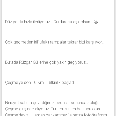
Düz yolda hızla ilerliyoruz… Durdurana aşk olsun… 🙂
Çok geçmeden irili ufaklı rampalar tekrar bizi karşılıyor…
Burada Rüzgar Güllerine çok yakın geçiyoruz…
Çeşme’ye son 10 Km… Bitkinlik başladı…
Nihayet sabırla çevirdiğimiz pedallar sonunda soluğu
Çeşme girişinde alıyoruz. Turumuzun en batı ucu olan
Çeşme’deyiz… Hemen pankartımız ile hatıra fotoğrafımızı