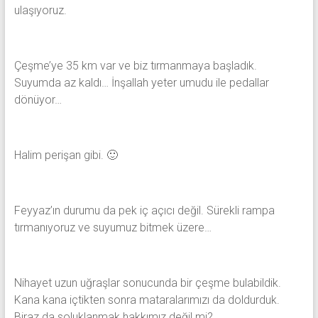
ulaşıyoruz.
Çeşme’ye 35 km var ve biz tırmanmaya başladık.
Suyumda az kaldı… İnşallah yeter umudu ile pedallar
dönüyor…
Halim perişan gibi. 🙂
Feyyaz’ın durumu da pek iç açıcı değil. Sürekli rampa
tırmanıyoruz ve suyumuz bitmek üzere…
Nihayet uzun uğraşlar sonucunda bir çeşme bulabildik.
Kana kana içtikten sonra mataralarımızı da doldurduk.
Biraz da soluklanmak hakkımız değil mi?