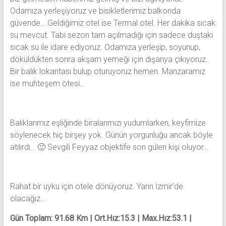
Odamıza yerleşiyoruz ve bisikletlerimiz balkonda
güvende… Geldiğimiz otel ise Termal otel. Her dakika sıcak
su mevcut. Tabi sezon tam açılmadığı için sadece duştaki
sıcak su ile idare ediyoruz. Odamıza yerleşip, soyunup,
döküldükten sonra akşam yemeği için dışarıya çıkıyoruz.
Bir balık lokantası bulup oturuyoruz hemen. Manzaramız
ise muhteşem ötesi…
Balıklarımız eşliğinde biralarımızı yudumlarken, keyfimize
söylenecek hiç birşey yok. Günün yorgunluğu ancak böyle
atılırdı… 🙂 Sevgili Feyyaz objektife son gülen kişi oluyor…
Rahat bir uyku için otele dönüyoruz. Yarın İzmir’de
olacağız…
Gün Toplam: 91.68 Km
|
Ort.Hız:15.3
|
Max.Hız:53.1
|