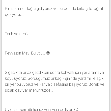
Biraz sahile doğru gidiyoruz ve burada da birkaç fotoğraf
çekiyoruz..
Tarih ve deniz…
Feyyaz’ın Mavi Bulut’u… 🙂
Sığacık’ta biraz gezdikten sonra kahvaltı için yer aramaya
koyuluyoruz. Sorduğumuz birkaç kişininde yardımı ile açık
bir yer buluyoruz ve kahvaltı sefasına başlıyoruz. Börek ve
sıcak çay var menümüzde…
Uyku sersemliği henüz yeni yeni açılıyor. 🙂