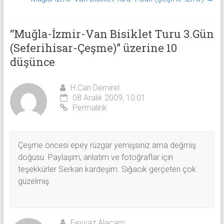
“
Muğla-İzmir-Van Bisiklet Turu 3.Gün
(Seferihisar-Çeşme)
” üzerine 10
düşünce
H.Can Demirel
08 Aralık 2009, 10:01
Permalink
Çeşme öncesi epey rüzgar yemişsiniz ama değmiş
doğusu. Paylaşım, anlatım ve fotoğraflar için
teşekkürler Serkan kardeşim. Sığacık gerçeten çok
güzelmiş.
Feyyaz Alaçam