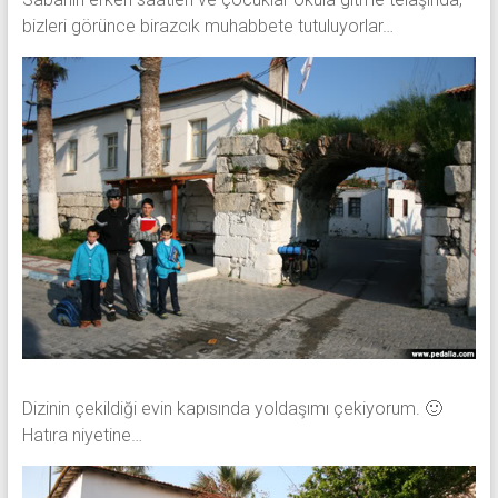
bizleri görünce birazcık muhabbete tutuluyorlar…
Dizinin çekildiği evin kapısında yoldaşımı çekiyorum. 🙂
Hatıra niyetine…