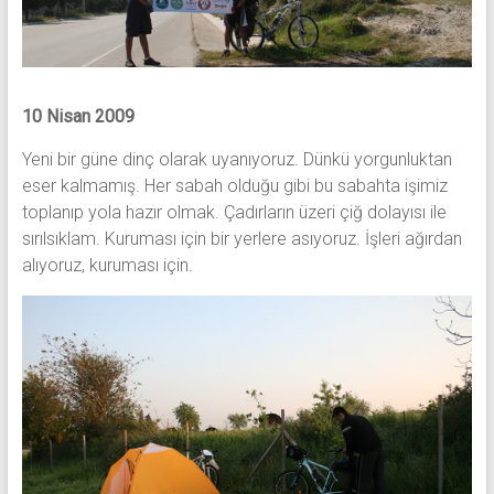
c
ı
k
,
U
10 Nisan 2009
r
l
Yeni bir güne dinç olarak uyanıyoruz. Dünkü yorgunluktan
a
eser kalmamış. Her sabah olduğu gibi bu sabahta işimiz
toplanıp yola hazır olmak. Çadırların üzeri çiğ dolayısı ile
sırılsıklam. Kuruması için bir yerlere asıyoruz. İşleri ağırdan
alıyoruz, kuruması için.