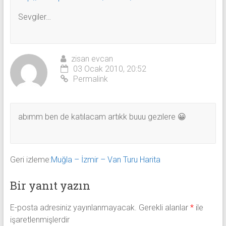
Sevgiler…
zisan evcan
03 Ocak 2010, 20:52
Permalink
abımm ben de katılacam artıkk buuu gezılere 😀
Geri izleme:
Muğla – İzmir – Van Turu Harita
Bir yanıt yazın
E-posta adresiniz yayınlanmayacak.
Gerekli alanlar
*
ile
işaretlenmişlerdir