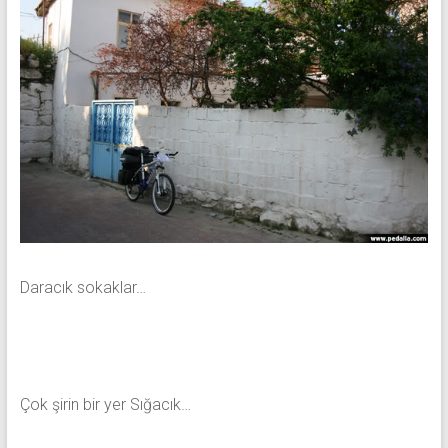
Daracık sokaklar…
Çok şirin bir yer Sığacık…