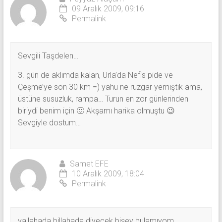
09 Aralık 2009, 09:16
Permalink
Sevgili Taşdelen…
3. gün de aklımda kalan, Urla’da Nefis pide ve
Çeşme’ye son 30 km =) yahu ne rüzgar yemiştik ama,
üstüne susuzluk, rampa… Turun en zor günlerinden
biriydi benim için 🙂 Akşamı harika olmuştu 😉
Sevgiyle dostum…
Samet EFE
10 Aralık 2009, 18:04
Permalink
vallahada billahada diyecek bişey bulamıyom