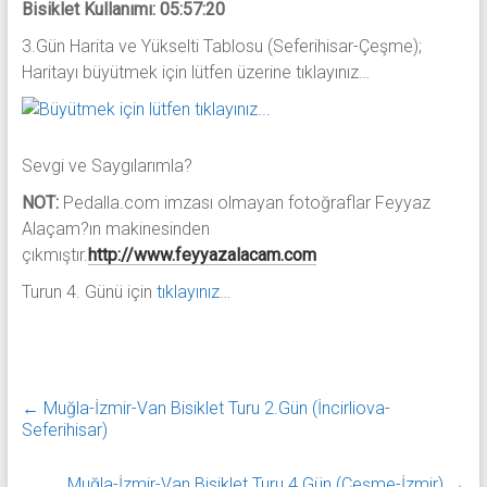
Bisiklet Kullanımı: 05:57:20
3.Gün Harita ve Yükselti Tablosu (Seferihisar-Çeşme);
Haritayı büyütmek için lütfen üzerine tıklayınız…
Sevgi ve Saygılarımla?
NOT:
Pedalla.com imzası olmayan fotoğraflar Feyyaz
Alaçam?ın makinesinden
çıkmıştır.
http://www.feyyazalacam.com
Turun 4. Günü için
tıklayınız
…
←
Muğla-İzmir-Van Bisiklet Turu 2.Gün (İncirliova-
Seferihisar)
Muğla-İzmir-Van Bisiklet Turu 4.Gün (Çeşme-İzmir)
→